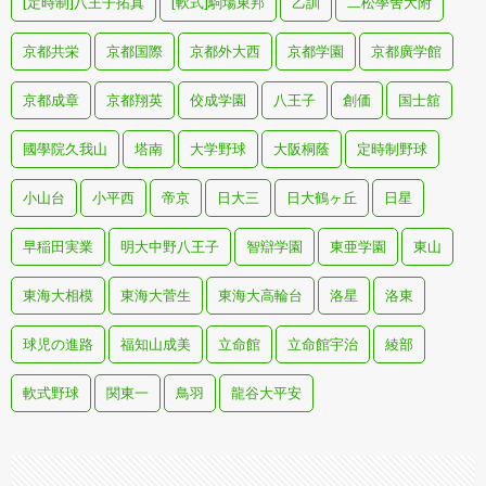
[定時制]八王子拓真
[軟式]駒場東邦
乙訓
二松學舍大附
京都共栄
京都国際
京都外大西
京都学園
京都廣学館
京都成章
京都翔英
佼成学園
八王子
創価
国士舘
國學院久我山
塔南
大学野球
大阪桐蔭
定時制野球
小山台
小平西
帝京
日大三
日大鶴ヶ丘
日星
早稲田実業
明大中野八王子
智辯学園
東亜学園
東山
東海大相模
東海大菅生
東海大高輪台
洛星
洛東
球児の進路
福知山成美
立命館
立命館宇治
綾部
軟式野球
関東一
鳥羽
龍谷大平安