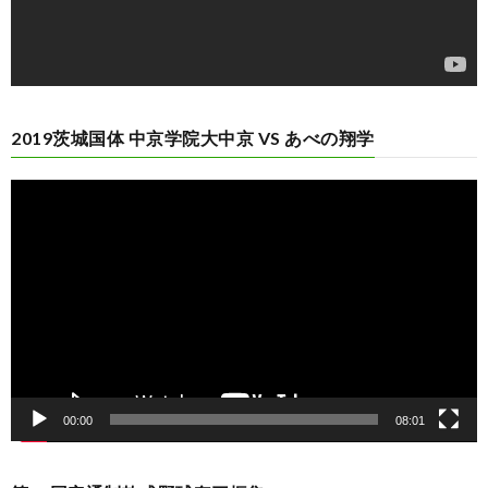
2019茨城国体 中京学院大中京 VS あべの翔学
動
画
プ
レ
ー
ヤ
ー
00:00
08:01