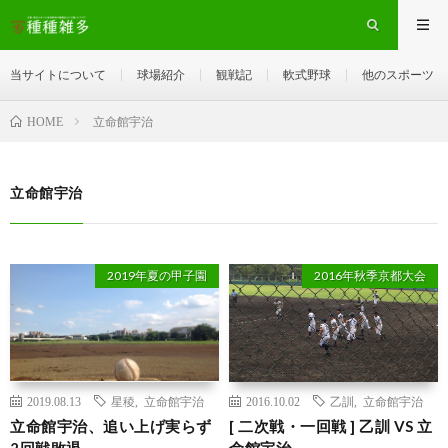
当サイトについて
球場紹介
観戦記
軟式野球
他のスポーツ
立命館宇治
HOME
立命館宇治
2019年夏の甲子園
2016年秋季京都大会
2019.08.13
星稜
,
立命館宇治
2016.10.02
乙訓
,
立命館宇治
立命館宇治、追い上げ実らず
[ 二次戦・一回戦 ] 乙訓 VS 立
2回戦敗退
命館宇治