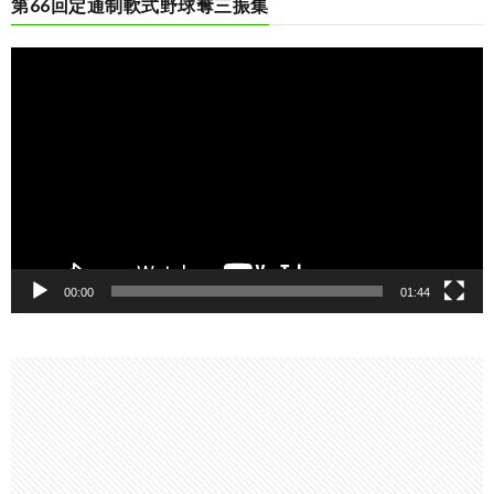
第66回定通制軟式野球奪三振集
動
画
プ
レ
ー
ヤ
ー
00:00
01:44