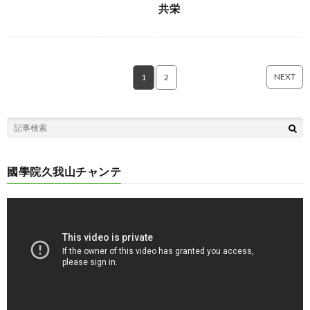
共栄
NEXT
1
2
國學院久我山チャンテ
動
画
プ
レ
ー
ヤ
ー