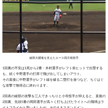
綾部大躍進を支えたエース四方裕投手
1回裏の平安は1死から2番・木村選手がレフト前ヒットで出塁する
も、続く中野選手の打席で飛び出してしまいアウト。
その直後に中野選手がレフト線を破る二塁打を放つなど、ちぐはぐ
な攻撃で無得点に終わります。
2回表の綾部の攻撃を三人できっちりと小寺投手が抑えると、直後の
2回裏、先頭5番の岡田選手が高々く打ち上げたライトへの飛球はラ
イトフライかと思いましたが、そのままスタンドイン。