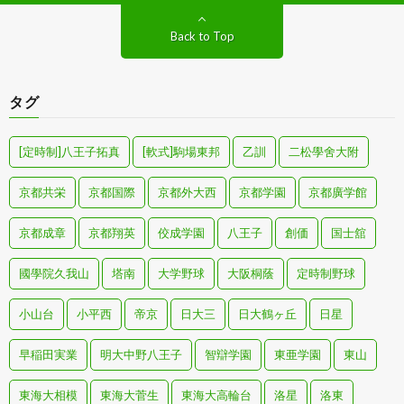
Back to Top
タグ
[定時制]八王子拓真
[軟式]駒場東邦
乙訓
二松學舍大附
京都共栄
京都国際
京都外大西
京都学園
京都廣学館
京都成章
京都翔英
佼成学園
八王子
創価
国士舘
國學院久我山
塔南
大学野球
大阪桐蔭
定時制野球
小山台
小平西
帝京
日大三
日大鶴ヶ丘
日星
早稲田実業
明大中野八王子
智辯学園
東亜学園
東山
東海大相模
東海大菅生
東海大高輪台
洛星
洛東