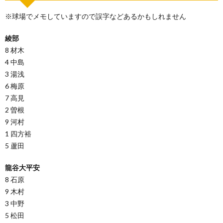
※球場でメモしていますので誤字などあるかもしれません
綾部
8 材木
4 中島
3 湯浅
6 梅原
7 高見
2 曽根
9 河村
1 四方裕
5 蘆田
龍谷大平安
8 石原
9 木村
3 中野
5 松田