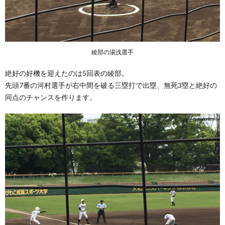
綾部の湯浅選手
絶好の好機を迎えたのは5回表の綾部。
先頭7番の河村選手が右中間を破る三塁打で出塁、無死3塁と絶好の
同点のチャンスを作ります。