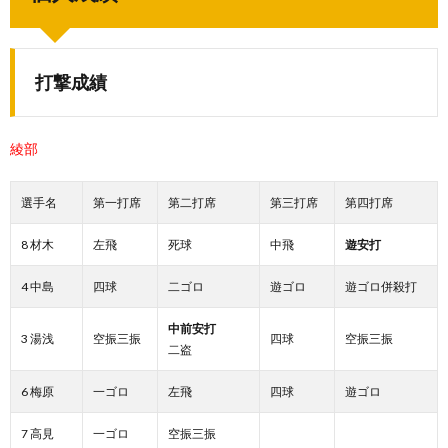
打撃成績
綾部
選手名
第一打席
第二打席
第三打席
第四打席
8 材木
左飛
死球
中飛
遊安打
4 中島
四球
二ゴロ
遊ゴロ
遊ゴロ併殺打
中前安打
3 湯浅
空振三振
四球
空振三振
二盗
6 梅原
一ゴロ
左飛
四球
遊ゴロ
7 高見
一ゴロ
空振三振