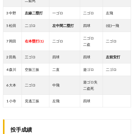
二盗死
3 中野
左線二塁打
一ゴロ
二ゴロ
左飛
5 松田
二ゴロ
左中間二塁打
四球
(佐)一飛
二ゴロ
7 岡田
右本塁打(1)
二ゴロ
二ゴロ
二盗
2 田島
三ゴロ
四球
四球
左前安打
4 森川
空振三振
二直
遊ゴロ
二ゴロ
遊ゴロ失
6 大本
二ゴロ
中飛
二盗死
1 小寺
見逃三振
左飛
四球
投手成績