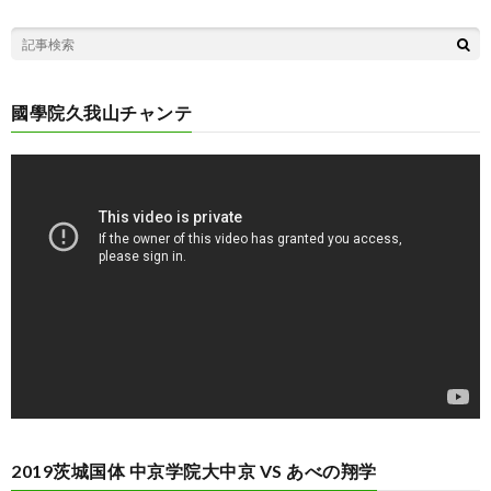
國學院久我山チャンテ
動
画
プ
レ
ー
ヤ
ー
2019茨城国体 中京学院大中京 VS あべの翔学