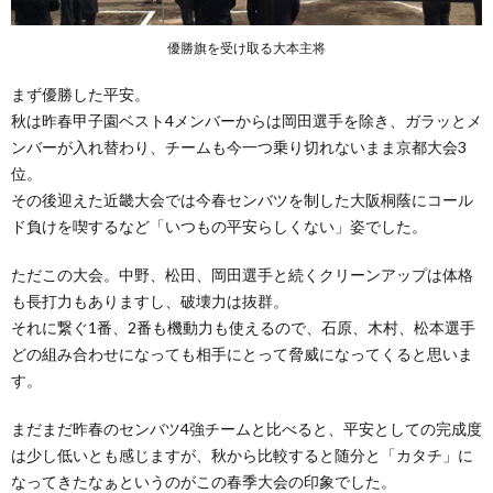
優勝旗を受け取る大本主将
まず優勝した平安。
秋は昨春甲子園ベスト4メンバーからは岡田選手を除き、ガラッとメ
ンバーが入れ替わり、チームも今一つ乗り切れないまま京都大会3
位。
その後迎えた近畿大会では今春センバツを制した大阪桐蔭にコール
ド負けを喫するなど「いつもの平安らしくない」姿でした。
ただこの大会。中野、松田、岡田選手と続くクリーンアップは体格
も長打力もありますし、破壊力は抜群。
それに繋ぐ1番、2番も機動力も使えるので、石原、木村、松本選手
どの組み合わせになっても相手にとって脅威になってくると思いま
す。
まだまだ昨春のセンバツ4強チームと比べると、平安としての完成度
は少し低いとも感じますが、秋から比較すると随分と「カタチ」に
なってきたなぁというのがこの春季大会の印象でした。