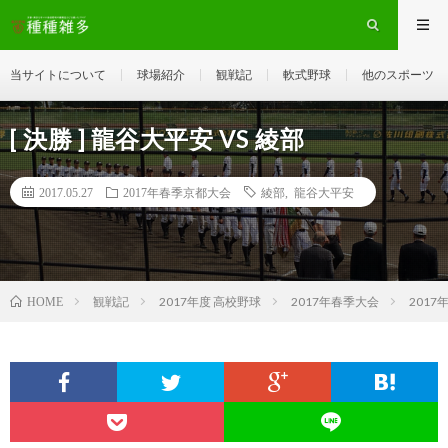
当サイトについて
球場紹介
観戦記
軟式野球
他のスポーツ
[ 決勝 ] 龍谷大平安 VS 綾部
2017.05.27
2017年春季京都大会
綾部
,
龍谷大平安
観戦記
2017年度 高校野球
2017年春季大会
201
HOME