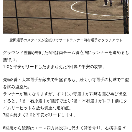
蘆田選手のスクイズが空振りでサードランナー河村選手がタッチアウト
グラウンド整備が明けた6回は両チーム得点圏にランナーを進めるも
無得点。
1-0と平安がリードしたまま迎えた7回裏の平安の攻撃。
先頭8番・大本選手が敵失で出塁するも、続く小寺選手の初球で二盗
を試み盗塁死。
ランナーが無くなりますが、すぐに小寺選手が四球を選び再び出塁
すると、1番・石原選手が犠打で送り2番・木村選手がレフト前にタ
イムリーヒットを放ち貴重な追加点。
7回を終えて2-0と平安がリードします。
8回裏から綾部はエース四方裕投手に代えて背番号11、右横手投げ