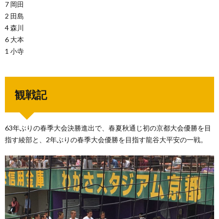
7 岡田
2 田島
4 森川
6 大本
1 小寺
観戦記
63年ぶりの春季大会決勝進出で、春夏秋通じ初の京都大会優勝を目
指す綾部と、2年ぶりの春季大会優勝を目指す龍谷大平安の一戦。