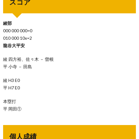
スコア
綾部
000 000 000=0
010 000 10x=2
龍谷大平安
綾 四方裕、佐々木 － 曽根
平 小寺 － 田島
綾 H3 E0
平 H7 E0
本塁打
平 岡田①
個人成績