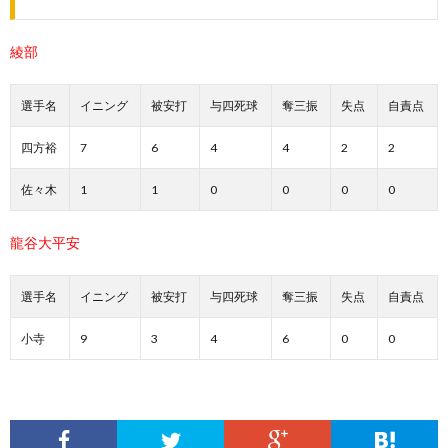
綾部
選手名
イニング
被安打
与四死球
奪三振
失点
自責点
四方裕
7
6
4
4
2
2
佐々木
1
1
0
0
0
0
龍谷大平安
選手名
イニング
被安打
与四死球
奪三振
失点
自責点
小寺
9
3
4
6
0
0