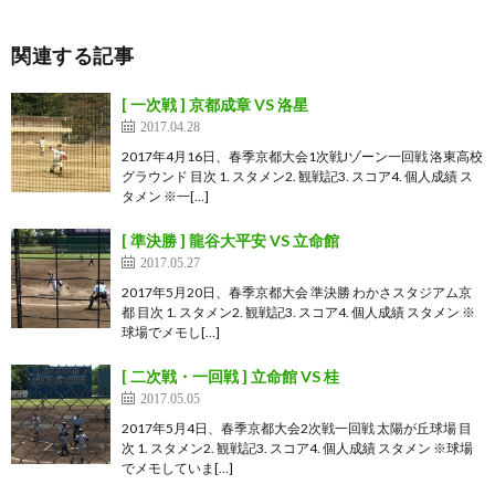
関連する記事
[ 一次戦 ] 京都成章 VS 洛星
2017.04.28
2017年4月16日、春季京都大会1次戦Jゾーン一回戦 洛東高校
グラウンド 目次 1. スタメン2. 観戦記3. スコア4. 個人成績 ス
タメン ※一[…]
[ 準決勝 ] 龍谷大平安 VS 立命館
2017.05.27
2017年5月20日、春季京都大会 準決勝 わかさスタジアム京
都 目次 1. スタメン2. 観戦記3. スコア4. 個人成績 スタメン ※
球場でメモし[…]
[ 二次戦・一回戦 ] 立命館 VS 桂
2017.05.05
2017年5月4日、春季京都大会2次戦一回戦 太陽が丘球場 目
次 1. スタメン2. 観戦記3. スコア4. 個人成績 スタメン ※球場
でメモしていま[…]