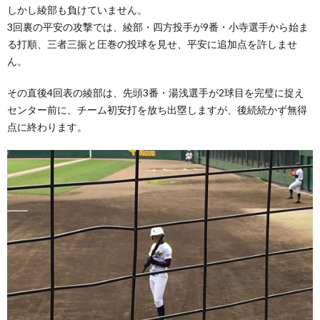
しかし綾部も負けていません。
3回裏の平安の攻撃では、綾部・四方投手が9番・小寺選手から始ま
る打順、三者三振と圧巻の投球を見せ、平安に追加点を許しませ
ん。
その直後4回表の綾部は、先頭3番・湯浅選手が2球目を完璧に捉え
センター前に、チーム初安打を放ち出塁しますが、後続続かず無得
点に終わります。