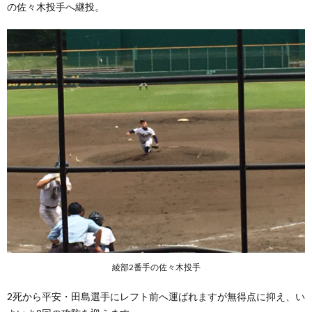
の佐々木投手へ継投。
綾部2番手の佐々木投手
2死から平安・田島選手にレフト前へ運ばれますが無得点に抑え、い