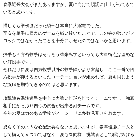
春季近畿大会がまだありますが、夏に向けて順調に仕上がってきて
いると思います。
惜しくも準優勝だった綾部は本当に大躍進でした。
平安を相手に僅差のゲームを戦い抜いたことで、この春の勢いがフ
ロックではなかったことを十分に示せたのではないかと思います。
投手も四方裕投手はそうそう強豪私学といっても大量得点は望めな
い好投手です。
それだけに夏は四方投手以外の投手陣がより奮起し、ここ一番で四
方投手が抑えるといったローテーションが組めれば、夏も同じよう
な旋風を期待できるのではと思います。
攻撃陣も湯浅選手を中心に力強い打球を打てるチームですし、強豪
相手にがっぷり四つの試合が出来る好チームです。
今年の夏は力のある学校がノーシードに多数見受けられます。
恐らくそのような心配は要らないと思いますが、春準優勝チームと
して構えて立つのではなく、夏も春同様、挑戦者として駆け抜ける