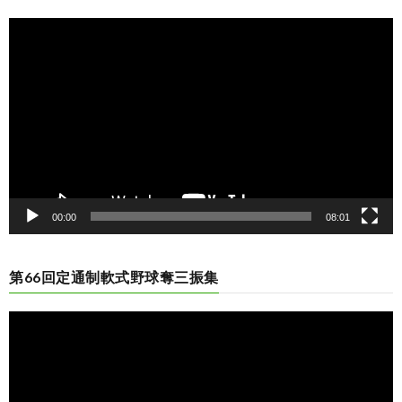
動
画
プ
レ
ー
ヤ
ー
00:00
08:01
第66回定通制軟式野球奪三振集
動
画
プ
レ
ー
ヤ
ー