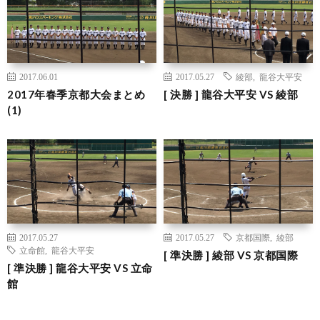
2017.06.01
2017.05.27
綾部
,
龍谷大平安
2017年春季京都大会まとめ
[ 決勝 ] 龍谷大平安 VS 綾部
(1)
2017.05.27
2017.05.27
京都国際
,
綾部
立命館
,
龍谷大平安
[ 準決勝 ] 綾部 VS 京都国際
[ 準決勝 ] 龍谷大平安 VS 立命
館