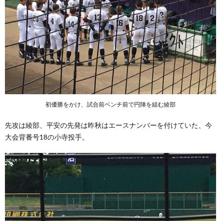
初優勝をかけ、試合前ベンチ前で円陣を組む綾部
先攻は綾部、平安の先発は昨秋はエースナンバーを付けていた、今
大会背番号18の小寺投手。