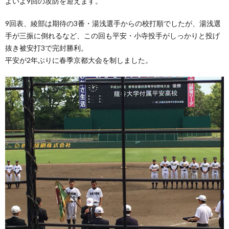
よいよ9回の攻防を迎えます。
9回表、綾部は期待の3番・湯浅選手からの校打順でしたが、湯浅選
手が三振に倒れるなど、この回も平安・小寺投手がしっかりと投げ
抜き被安打3で完封勝利。
平安が2年ぶりに春季京都大会を制しました。