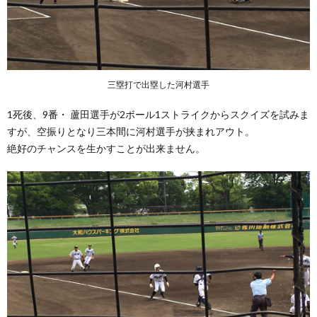
三塁打で出塁した河村選手
1死後、9番・ 蘆田選手が2ボール1ストライクからスクイズを試みま
すが、空振りとなり三本間に河村選手が挟まれアウト。
絶好のチャンスを生かすことが出来ません。