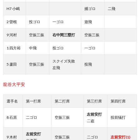
H7 小嶋
捕ゴロ
二飛
2 曽根
投ゴロ
一ゴロ
遊飛
9 河村
空振三振
右中間三塁打
空振三振
1 四方裕
中飛
投ゴロ
一ゴロ
スクイズ失敗
5 蘆田
空振三振
投飛
左飛
龍谷大平安
選手名
第一打席
第二打席
第三打席
第四打席
左前安打
8 石原
二ゴロ
空振三振
投前犠打
二盗
左前安打
9 木村
空振三振
二ゴロ
左前安打(1)