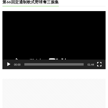
第66回定通制軟式野球奪三振集
動
画
プ
レ
ー
ヤ
ー
00:00
01:44