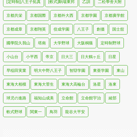
[定時制]八王子拓真
[軟式]駒場東邦
乙訓
二松學舍大附
京都共栄
京都国際
京都外大西
京都学園
京都廣学館
京都成章
京都翔英
佼成学園
八王子
創価
国士舘
國學院久我山
塔南
大学野球
大阪桐蔭
定時制野球
小山台
小平西
帝京
日大三
日大鶴ヶ丘
日星
早稲田実業
明大中野八王子
智辯学園
東亜学園
東山
東海大相模
東海大菅生
東海大高輪台
洛星
洛東
球児の進路
福知山成美
立命館
立命館宇治
綾部
軟式野球
関東一
鳥羽
龍谷大平安