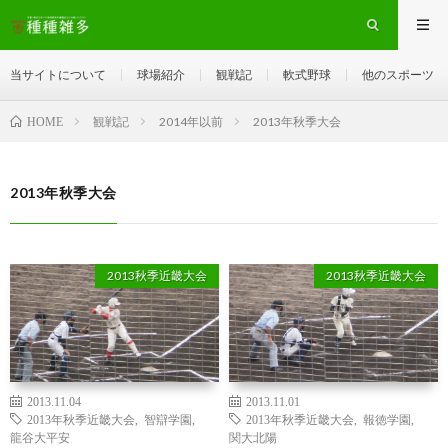
当サイトについて
球場紹介
観戦記
軟式野球
他のスポーツ
観戦記
2014年以前
2013年秋季大会
HOME
2013年秋季大会
2013秋季近畿大会
2013秋季近畿大会
2013.11.04
2013.11.01
2013年秋季近畿大会
,
智辯学園
,
2013年秋季近畿大会
,
報徳学園
,
龍谷大平安
関大北陽