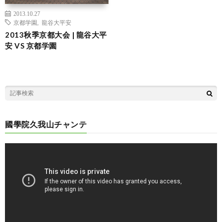
2013.10.27
京都学園
,
龍谷大平安
2013秋季京都大会 | 龍谷大平
安 VS 京都学園
國學院久我山チャンテ
動
画
プ
レ
ー
ヤ
ー