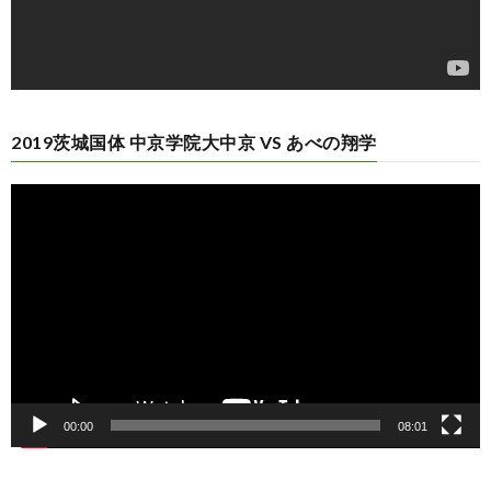
2019茨城国体 中京学院大中京 VS あべの翔学
動
画
プ
レ
ー
ヤ
ー
00:00
08:01