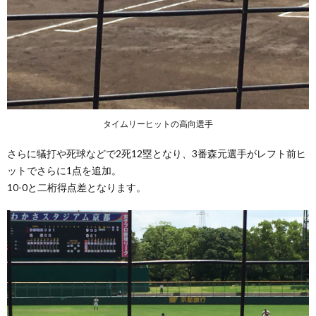
タイムリーヒットの高向選手
さらに犠打や死球などで2死12塁となり、3番森元選手がレフト前ヒ
ットでさらに1点を追加。
10-0と二桁得点差となります。