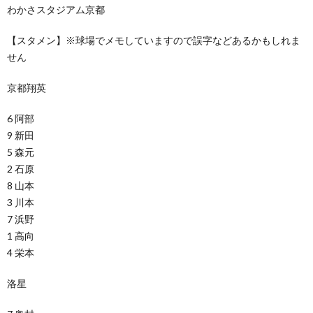
わかさスタジアム京都
【スタメン】※球場でメモしていますので誤字などあるかもしれま
せん
京都翔英
6 阿部
9 新田
5 森元
2 石原
8 山本
3 川本
7 浜野
1 高向
4 栄本
洛星