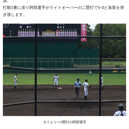
加。
打順1番に戻り阿部選手がライトオーバーの二塁打で5-0と洛星を突
き放します。
タイムリー2塁打の阿部選手