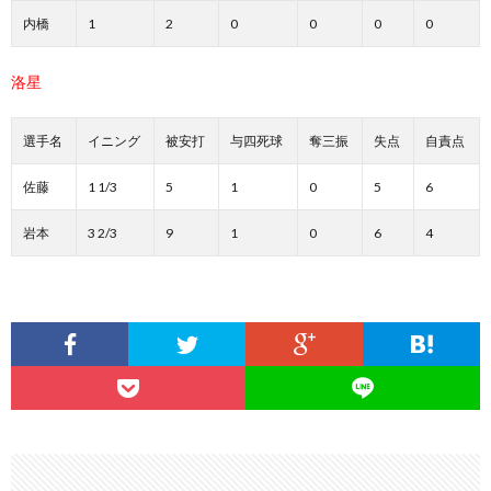
内橋
1
2
0
0
0
0
洛星
選手名
イニング
被安打
与四死球
奪三振
失点
自責点
佐藤
1 1/3
5
1
0
5
6
岩本
3 2/3
9
1
0
6
4