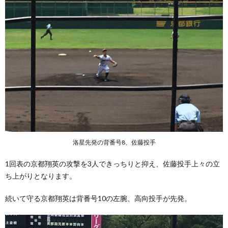
洛星先発の背番号8、佐藤投手
1回表の京都翔英の攻撃を3人できっちりと抑え、佐藤投手上々の立
ち上がりとなります。
続いて守る京都翔英は背番号10の左腕、高向投手が先発。