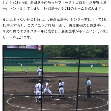
しかし代わり端、新田選手の放ったファーストゴロを、洛星安土選
手がトンネルしてしまい、阿部選手が6点目のホームを踏みます。
まだ止まらない翔英打線は、3番森元選手がセンター前ヒットで1死
13塁とすると、このイニング打順一巡し、再度主砲の石原選手へ。
その打席でダブルスチールに成功し、新田選手がホームインし7-0と
リードを広げます。