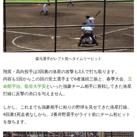
森元選手がレフト前へタイムリーヒット
翔英・高向投手は3回裏の洛星の攻撃も3人で打ち取ります。
内容も1回からこの回の安土選手まで6者連続三振と、春季大会、
立
命館宇治
、
龍谷大平安
といった強豪チーム相手に善戦してきた洛星
打線に反撃の糸口を与えません。
しかし、これまでも強豪相手に粘りの野球を見せてきた洛星打線。
4回裏1死走者なしから、2番岸野選手がライト前にチーム初ヒット
を放ちます。