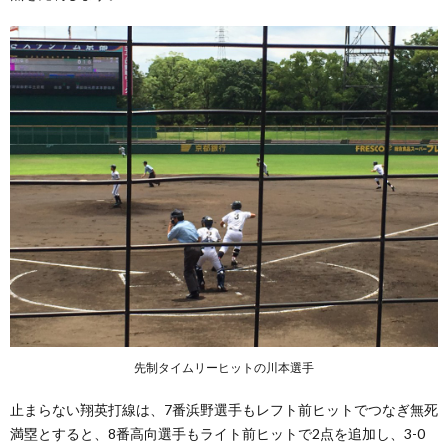
先制タイムリーヒットの川本選手
止まらない翔英打線は、7番浜野選手もレフト前ヒットでつなぎ無死
満塁とすると、8番高向選手もライト前ヒットで2点を追加し、3-0