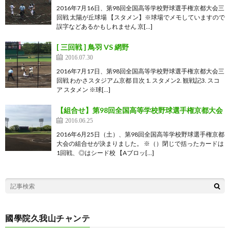
2016年7月16日、第98回全国高等学校野球選手権京都大会三
回戦 太陽が丘球場 【スタメン】※球場でメモしていますので
誤字などあるかもしれません 京[…]
[ 三回戦 ] 鳥羽 VS 網野
2016.07.30
2016年7月17日、第98回全国高等学校野球選手権京都大会三
回戦 わかさスタジアム京都 目次 1. スタメン2. 観戦記3. スコ
ア スタメン ※球[…]
【組合せ】第98回全国高等学校野球選手権京都大会
2016.06.25
2016年6月25日（土）、第98回全国高等学校野球選手権京都
大会の組合せが決まりました。 ※（）閉じで括ったカードは
1回戦、◎はシード校 【Aブロッ[…]
國學院久我山チャンテ