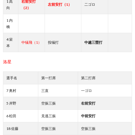
1 高
右前安打
左前安打（1）
二ゴロ
向
（2）
1 内
橋
4 栄
中犠飛（1）
投犠打
中越三塁打
本
洛星
選手名
第一打席
第二打席
7 奥村
三直
一ゴロ
5 岸野
空振三振
右前安打
6 松田
見逃三振
中前安打
18 佐藤
空振三振
空振三振