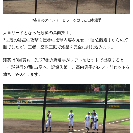
8点目のタイムリーヒットを放った山本選手
大量リードとなった翔英の高向投手。
2回裏の
洛星の攻撃も圧巻の投球内容を見せ、4番
佐藤選手からの打
順でしたが、三者、空振三振で洛星を完全に封じ込みます。
翔英は3回表も、先頭7番
浜野選手がレフト前ヒットで出塁すると
（打球処理の間に2塁へ、記録失策）、高向選手がレフト前ヒットを
放ち、9-0とします。