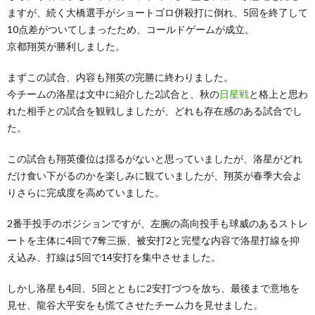
ますが、続く大橋選手が
ショートゴロ併殺打に倒れ、5回を終了して
10点差がついてしまったため、コールドゲームが成立。
京都翔英が勝利しました。
まずこの試合、内容も翔英の完勝に終わりました。
今チームの洛星は文中に紹介した2試合と、秋の
日星戦
と格上と思わ
れた相手との試合を観戦しましたが、どれも存在感のある試合でし
た。
この試合も翔英優位は揺るがないと思っていましたが、洛星がどれ
だけ食い下がるのかを楽しみに観ていましたが、翔英が春季大会よ
りさらに完成度を高めていました。
2番手投手のポジションですが、左腕の高向投手も球威のあるストレ
ートを主体に4回で7奪三振、被安打2と完璧な内容で洛星打線を抑
え込み、打線は5回で14安打を集中させました。
しかし洛星も4回、5回とともに2安打づつを放ち、最後まで意地を
見せ、龍谷大平安をも慌てさせたチーム力を見せました。