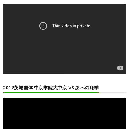
動
画
プ
レ
ー
ヤ
ー
2019茨城国体 中京学院大中京 VS あべの翔学
動
画
プ
レ
ー
ヤ
ー