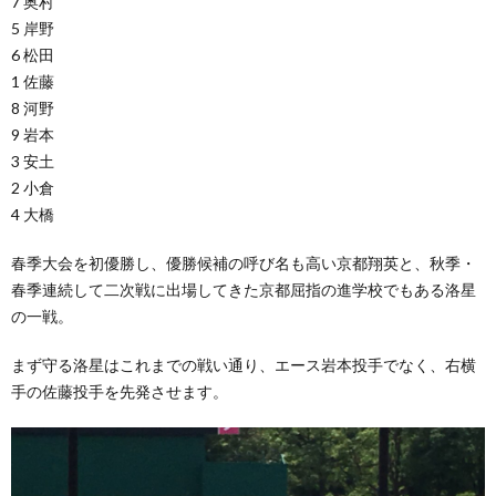
7 奥村
5 岸野
6 松田
1 佐藤
8 河野
9 岩本
3 安土
2 小倉
4 大橋
春季大会を初優勝し、優勝候補の呼び名も高い京都翔英と、秋季・
春季連続して二次戦に出場してきた京都屈指の進学校でもある洛星
の一戦。
まず守る洛星はこれまでの戦い通り、エース岩本投手でなく、右横
手の佐藤投手を先発させます。