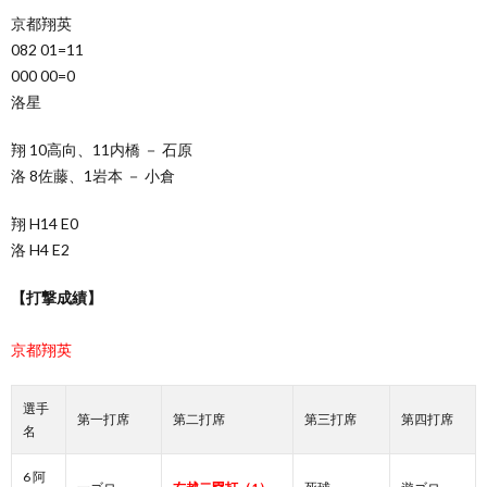
京都翔英
082 01=11
000 00=0
洛星
翔 10高向、11内橋 － 石原
洛 8佐藤、1岩本 － 小倉
翔 H14 E0
洛 H4 E2
【打撃成績】
京都翔英
選手
第一打席
第二打席
第三打席
第四打席
名
6 阿