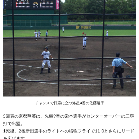
チャンスで打席に立つ洛星4番の佐藤選手
5回表の京都翔英は、先頭9番の
栄本選手がセンターオーバーの三塁
打で出塁。
1死後、2番新田選手のライトへの犠牲フライで11-0とさらにリード
を広げます。