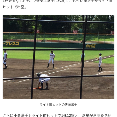
1死走者なしから、7番安土選手に代えて、代打伊藤選手がライト前
ヒットで出塁。
ライト前ヒットの伊藤選手
さらに小倉選手もライト前ヒットで1死12塁と、洛星が意地を見せ