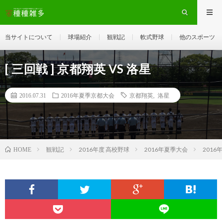
当サイトについて
球場紹介
観戦記
軟式野球
他のスポーツ
[ 三回戦 ] 京都翔英 VS 洛星
2016.07.31
2016年夏季京都大会
京都翔英
,
洛星
観戦記
2016年度 高校野球
2016年夏季大会
201
HOME