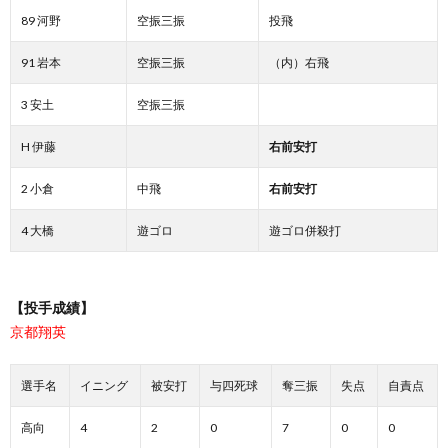
89 河野
空振三振
投飛
91 岩本
空振三振
（内）右飛
3 安土
空振三振
H 伊藤
右前安打
2 小倉
中飛
右前安打
4 大橋
遊ゴロ
遊ゴロ併殺打
【投手成績】
京都翔英
選手名
イニング
被安打
与四死球
奪三振
失点
自責点
高向
4
2
0
7
0
0