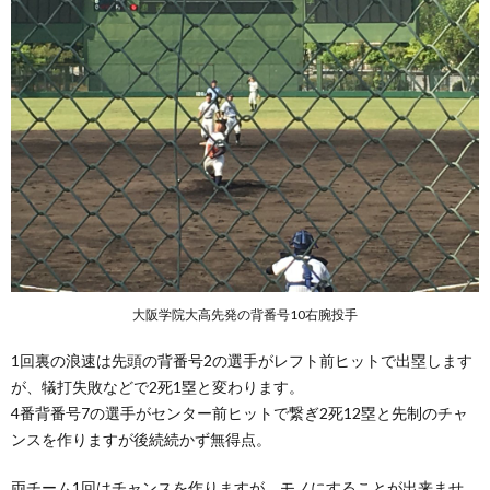
大阪学院大高先発の背番号10右腕投手
1回裏の浪速は先頭の背番号2の選手がレフト前ヒットで出塁します
が、犠打失敗などで2死1塁と変わります。
4番背番号7の選手がセンター前ヒットで繋ぎ2死12塁と先制のチャ
ンスを作りますが後続続かず無得点。
両チーム1回はチャンスを作りますが、モノにすることが出来ませ