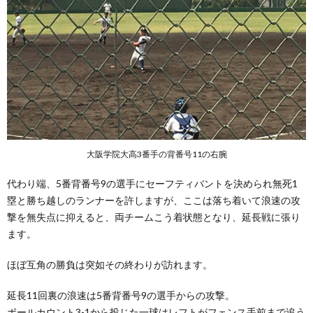
大阪学院大高3番手の背番号11の右腕
代わり端、5番背番号9の選手にセーフティバントを決められ無死1
塁と勝ち越しのランナーを許しますが、ここは落ち着いて浪速の攻
撃を無失点に抑えると、両チームこう着状態となり、延長戦に張り
ます。
ほぼ互角の勝負は突如その終わりが訪れます。
延長11回裏の浪速は5番背番号9の選手からの攻撃。
ボールカウント3-1から投じた一球はレフトがフェンス手前まで追う