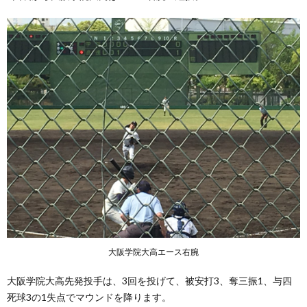
大阪学院大高エース右腕
大阪学院大高先発投手は、3回を投げて、被安打3、奪三振1、与四
死球3の1失点でマウンドを降ります。