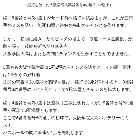
2塁打を放った大阪学院大高背番号4の選手（2塁上）
続く8番背番号5の選手がサード前へ犠打を試みますが、これが三塁
手のミスを誘い、無死13塁と絶好の先制のチャンスを作ります。
しかし、初回に続きまたもピンチの場面で、浪速エース左腕投手が
踏ん張り、後続を断ち切り無失点！
大阪学院大高はまたも先制にチャンスを生かすことができません。
3回表も大阪学院大高は1死2塁のチャンスを逃すと、その裏、浪速
は1番からの好打順。
先頭の背番号2の選手が四球を選び、犠打で1死2塁とすると、3番背
番号3の選手のライト前ヒットで1死13塁とチャンスを拡大します。
続く4番背番号7の選手は空振り三振に倒れますが、5番背番号9の選
手が死球で2死満塁とします。
ここで6番背番号6の選手の初球で、大阪学院大高バッテリーにミ
ス！
パスボールの間に浪速が1点を先制します。