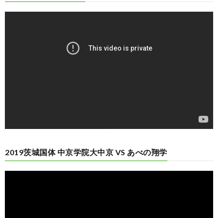
動
画
プ
レ
ー
ヤ
ー
2019茨城国体 中京学院大中京 VS あべの翔学
動
画
プ
レ
ー
ヤ
ー