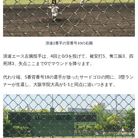
浪速2番手の背番号10の右腕
浪速エース左腕投手は、4回と0/3を投げて、被安打5、奪三振3、四
死球3、失点ここまで0でマウンドを降ります。
代わり端、5番背番号18の選手が放ったサードゴロの間に、3塁ラン
ナーが生還し、大阪学院大高が1-1と同点に追いつきます。