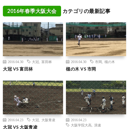
2016年春季大阪大会
カテゴリの最新記事
2016.04.30
大冠
,
富田林
2016.04.30
市岡
,
槻の木
大冠 VS 富田林
槻の木 VS 市岡
2016.04.23
大冠
,
大阪青凌
2016.04.23
大阪学院大高
,
浪速
大冠 VS 大阪青凌