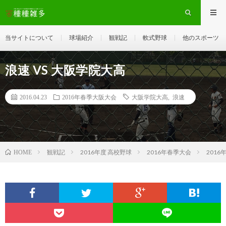
当サイトについて
球場紹介
観戦記
軟式野球
他のスポーツ
浪速 VS 大阪学院大高
2016.04.23
2016年春季大阪大会
大阪学院大高
,
浪速
観戦記
2016年度 高校野球
2016年春季大会
201
HOME