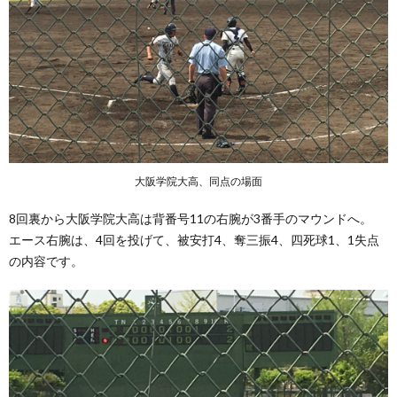
大阪学院大高、同点の場面
8回裏から大阪学院大高は背番号11の右腕が3番手のマウンドへ。
エース右腕は、4回を投げて、被安打4、奪三振4、四死球1、1失点
の内容です。