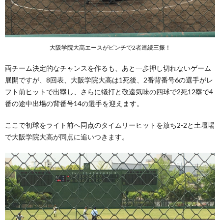
大阪学院大高エースがピンチで2者連続三振！
両チーム決定的なチャンスを作るも、あと一歩押し切れないゲーム
展開ですが、8回表、大阪学院大高は1死後、2番背番号6の選手がレ
フト前ヒットで出塁し、さらに犠打と敬遠気味の四球で2死12塁で4
番の途中出場の背番号14の選手を迎えます。
ここで初球をライト前へ同点のタイムリーヒットを放ち2-2と土壇場
で大阪学院大高が同点に追いつきます。