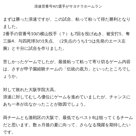
浪速背番号9の選手がサヨナラホームラン
まずは勝った浪速ですが、この試合、粘って粘って得た勝利となり
ました。
2番手の背番号10の横山投手（？）も7回を投げぬき、被安打5、奪
三振4、与四死球3の1失点、（2失点のうち1つは先発のエース左
腕）と十分に試合を作りました。
苦しかったゲームでしたが、最後粘って粘って寄り切るゲーム内容
は、さすが甲子園経験チームの「伝統の底力」といったところでし
ょうか。
対して敗れた大阪学院大高。
浪速に対してむしろ優位にゲームを進めていましたが、チャンスに
あち一本が出なかったことが敗因でしょう。
両チームとも激戦区の大阪で、最低でもベスト8は狙ってくるチーム
だと思います。数ヵ月後の夏に向って、さらなる飛躍を期待したい
です。