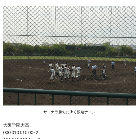
サヨナラ勝ちに沸く浪速ナイン
大阪学院大高
000 010 010 00=2