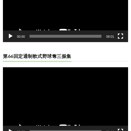
00:00
08:01
第66回定通制軟式野球奪三振集
動
画
プ
レ
ー
ヤ
ー