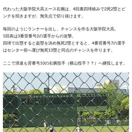
代わった大阪学院大高エース右腕は、4回裏四球絡みで2死2塁とピ
ンチを招きますが、無失点で切り抜けます。
毎回のようにランナーを出し、チャンスを作る大阪学院大高。
5回表は3番背番号2の選手からの攻撃。
四球で出塁すると盗塁を決め無死2塁とすると、4番背番号7の選手
はセンター前へ運び無死13塁と同点のチャンスを作ります。
ここで浪速も背番号10の右腕投手（横山投手？？）へ継投します。