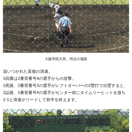
大阪学院大高、同点の場面
追いつかれた直後の浪速。
5回裏は2番背番号4の選手からの攻撃。
1死後、3番背番号3の選手がレフトオーバーの2塁打で出塁すると、
2誌後、5番背番号9の選手がセンター前にタイムリーヒットを放ち
2-1と浪速がリードして前半を終えます。