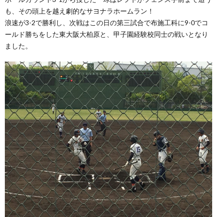
も、その頭上を越え劇的なサヨナラホームラン！
浪速が3-2で勝利し、次戦はこの日の第三試合で布施工科に9-0でコ
ールド勝ちをした東大阪大柏原と、甲子園経験校同士の戦いとなり
ました。