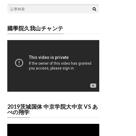
國學院久我山チャンテ
動
画
プ
レ
ー
ヤ
ー
2019茨城国体 中京学院大中京 VS あ
べの翔学
動
画
プ