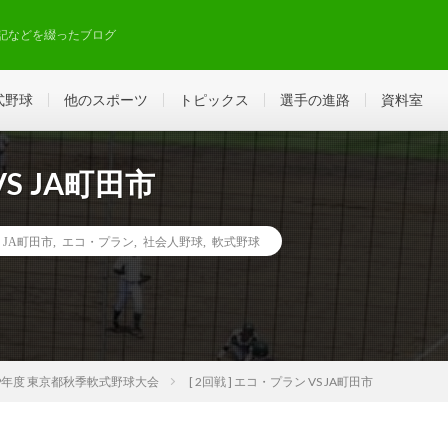
記などを綴ったブログ
式野球
他のスポーツ
トピックス
選手の進路
資料室
VS JA町田市
JA町田市
,
エコ・プラン
,
社会人野球
,
軟式野球
19年度 東京都秋季軟式野球大会
[ 2回戦 ] エコ・プラン VS JA町田市