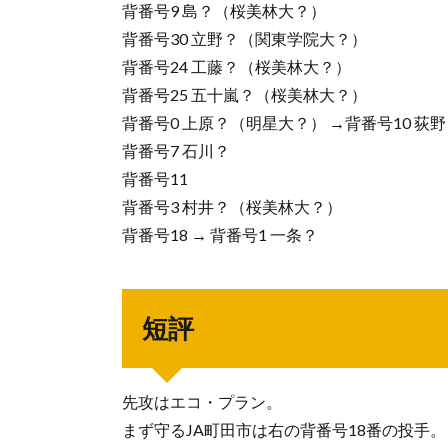
背番号9 島？（桜美林大？）
背番号30 立野？（関東学院大？）
背番号24 工藤？（桜美林大？）
背番号25 五十嵐？（桜美林大？）
背番号0 上原？（明星大？） →背番号10 荻
背番号7 石川？
背番号11
背番号3 村井？（桜美林大？）
背番号18 → 背番号1 一条？
短評
先攻はエコ・プラン。
まず守るJA町田市は右の背番号18番の投手。