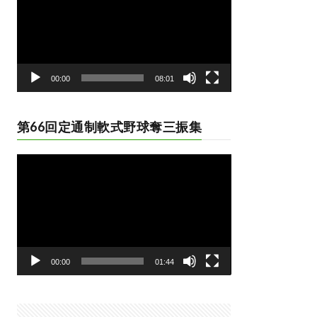
レ
ー
ヤ
ー
00:00
08:01
第66回定通制軟式野球奪三振集
動
画
プ
レ
ー
ヤ
ー
00:00
01:44