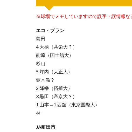
※球場でメモしていますので誤字・誤情報な
エコ・プラン
島田
4 大柄（共栄大？）
能原（国士舘大）
杉山
5 坪内（大正大）
鈴木昴？
2 降幡（拓殖大）
3 黒田（帝京大？）
1 山本→1 西舘（東京国際大）
林
JA町田市