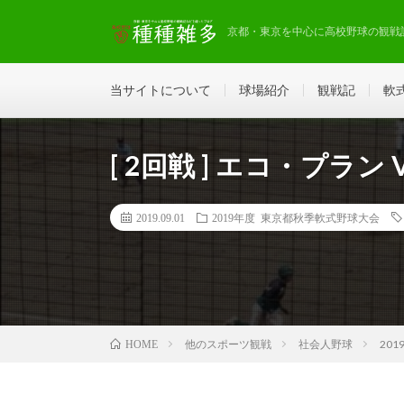
京都・東京を中心に高校野球の観戦
当サイトについて
球場紹介
観戦記
軟
[ 2回戦 ] エコ・プラン 
2019.09.01
2019年度 東京都秋季軟式野球大会
他のスポーツ観戦
社会人野球
20
HOME