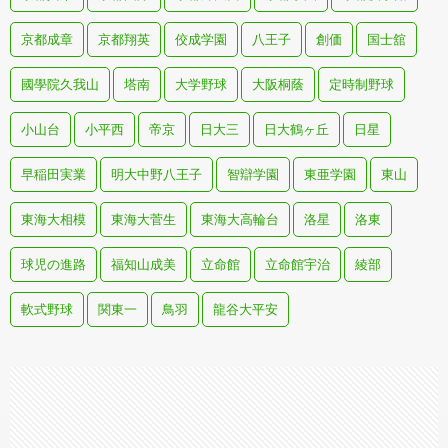
京都成章
京都翔英
佼成学園
八王子
創価
国士舘
國學院久我山
塔南
大学野球
大阪桐蔭
定時制野球
小山台
小平西
帝京
日大三
日大鶴ヶ丘
日星
早稲田実業
明大中野八王子
智辯学園
東亜学園
東山
東海大相模
東海大菅生
東海大高輪台
洛星
洛東
球児の進路
福知山成美
立命館
立命館宇治
綾部
軟式野球
関東一
鳥羽
龍谷大平安