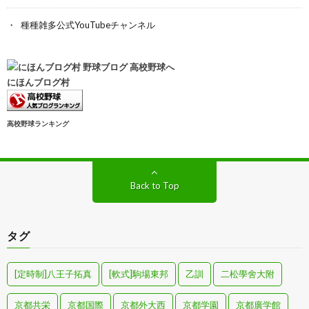
種種雑多公式YouTubeチャンネル
にほんブログ村
高校野球ランキング
Back to Top
タグ
[定時制]八王子拓真
[軟式]駒場東邦
乙訓
二松學舍大附
京都共栄
京都国際
京都外大西
京都学園
京都廣学館