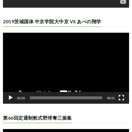
2019茨城国体 中京学院大中京 VS あべの翔学
動
画
プ
レ
ー
ヤ
ー
00:00
08:01
第66回定通制軟式野球奪三振集
動