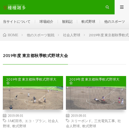
当サイトについて
球場紹介
観戦記
軟式野球
他のスポーツ
他のスポーツ観戦
社会人野球
2019年度 東京都秋季軟
HOME
2019年度 東京都秋季軟式野球大会
2019年度 東京都秋季軟式野球大
2019年度 東京都秋季軟式野球大
会
会
2019.09.01
2019.09.01
JA町田市
,
エコ・プラン
,
社会人
スリーボンド
,
三光電気工事
,
社
野球
,
軟式野球
会人野球
,
軟式野球