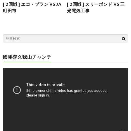
[ 2回戦 ] エコ・プラン VS JA
[ 2回戦 ] スリーボンド VS 三
町田市
光電気工事
國學院久我山チャンテ
動
画
プ
レ
ー
ヤ
ー