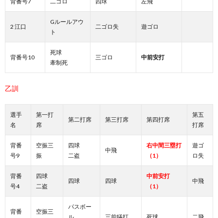
背番号7
二ゴロ
四球
左飛
Gルールアウ
2 江口
二ゴロ失
遊ゴロ
ト
死球
背番号10
三ゴロ
中前安打
牽制死
乙訓
選手
第一打
第五
第二打席
第三打席
第四打席
名
席
打席
背番
空振三
四球
右中間三塁打
遊ゴ
中飛
号9
振
二盗
（1）
ロ失
背番
四球
中前安打
四球
四球
中飛
号4
二盗
（1）
パスボー
背番
空振三
ル
三前犠打
死球
二飛