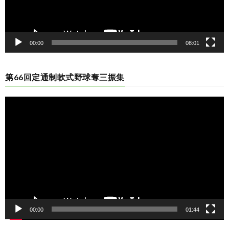
00:00
08:01
第66回定通制軟式野球奪三振集
動
画
プ
レ
ー
ヤ
ー
00:00
01:44