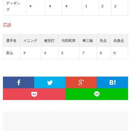
ディギン
4
4
4
1
2
2
ズ
乙訓
選手名
イニング
被安打
与四死球
奪三振
失点
自責点
富山
9
3
2
7
0
0