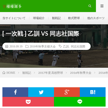
当サイトについて
球場紹介
観戦記
軟式野球
他のスポーツ
[ 一次戦 ] 乙訓 VS 同志社国際
2016.09.19
2016年秋季京都大会
乙訓
,
同志社国際
観戦記
2017年度 高校野球
2016年秋季大会
201
HOME