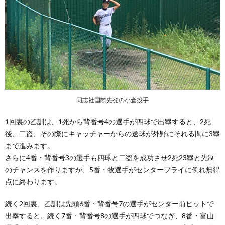
同志社国際先発の小倉投手
1回裏の乙訓は、1死から背番号4の選手が四球で出塁すると、2死
後、二盗、その際にキャッチャーからの送球が外野にそれる間に3塁
まで進みます。
さらに4番・背番号3の選手も四球と二盗を成功させ2死23塁と先制
のチャンスを作りますが、5番・牧選手がセンターフライに倒れ無得
点に終わります。
続く2回裏、乙訓は先頭6番・背番号7の選手がセンター前ヒットで
出塁すると、続く7番・背番号8の選手が四球でつなぎ、8番・富山