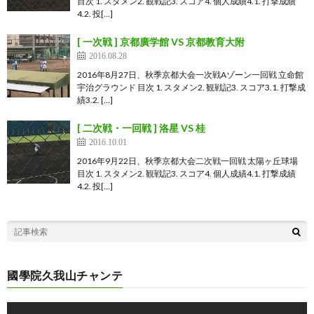
目次 1. スタメン2. 観戦記3. スコア4. 個人成績4.1. 打撃成績
4.2. 投[…]
[ 一次戦 ] 京都廣学館 VS 京都教育大附
2016.08.28
2016年8月27日、秋季京都大会一次戦Aゾーン一回戦 立命館
宇治グラウンド 目次 1. スタメン2. 観戦記3. スコア3.1. 打撃成
績3.2. […]
[ 二次戦・一回戦 ] 洛星 VS 桂
2016.10.01
2016年9月22日、秋季京都大会二次戦一回戦 太陽ヶ丘球場
目次 1. スタメン2. 観戦記3. スコア4. 個人成績4.1. 打撃成績
4.2. 投[…]
國學院久我山チャンテ
動