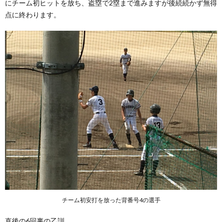
にチーム初ヒットを
放ち、盗塁で2塁まで進みますが後続続かず無得
点に終わります。
チーム初安打を放った背番号4の選手
直後の6回裏の乙訓。