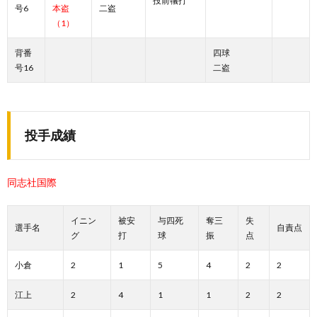
投前犠打
号6
本盗
二盗
（1）
背番
四球
号16
二盗
投手成績
同志社国際
イニン
被安
与四死
奪三
失
選手名
自責点
グ
打
球
振
点
小倉
2
1
5
4
2
2
江上
2
4
1
1
2
2