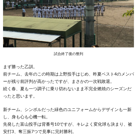
試合終了後の整列
まず勝った乙訓。
前チーム、去年のこの時期は上野投手はじめ、昨夏ベスト4のメンバ
ーが残り前評判が高かったですが、まさかの一次戦敗退。
続く春、夏も一つ調子に乗り切れないまま不完全燃焼のシーズンだ
ったと思います。
新チーム、シンボルだった緑色のユニフォームからデザインも一新
し、身も心も心機一転。
先発した富山投手は背番号10ですが、キレよく変化球も決まり、被
安打3、奪三振7つで見事に完封勝利。