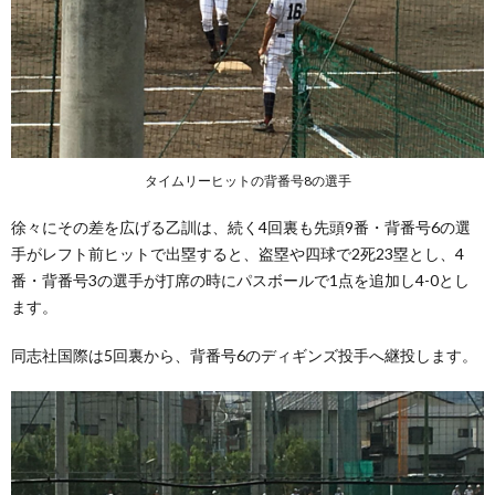
タイムリーヒットの背番号8の選手
徐々にその差を広げる乙訓は、続く4回裏も先頭9番・背番号6の選
手がレフト前ヒットで出塁すると、盗塁や四球で2死23塁とし、4
番・背番号3の選手が打席の時にパスボールで1点を追加し4-0とし
ます。
同志社国際は5回裏から、背番号6のディギンズ投手へ継投します。