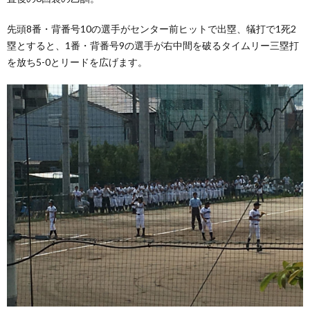
先頭8番・背番号10の選手がセンター前ヒットで出塁、犠打で1死2
塁とすると、1番・背番号9の選手が右中間を破るタイムリー三塁打
を放ち5-0とリードを広げます。