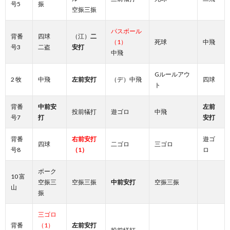
号5
振
空振三振
パスボール
背番
四球
（江）
二
（1）
死球
中飛
号3
二盗
安打
中飛
Gルールアウ
2 牧
中飛
左前安打
（デ）中飛
四球
ト
背番
中前安
左前
投前犠打
遊ゴロ
中飛
号7
打
安打
背番
右前安打
遊ゴ
四球
二ゴロ
三ゴロ
号8
（1）
ロ
ボーク
10 富
空振三
空振三振
中前安打
空振三振
山
振
三ゴロ
背番
（1）
左前安打