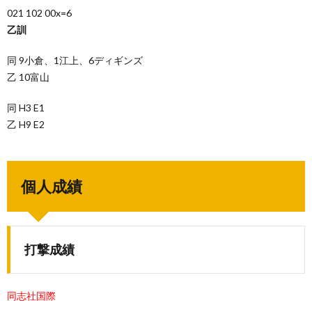
021 102 00x=6
乙訓
同 9小倉、1江上、6ディギンズ
乙 10富山
同 H3 E1
乙 H9 E2
個人成績
打撃成績
同志社国際