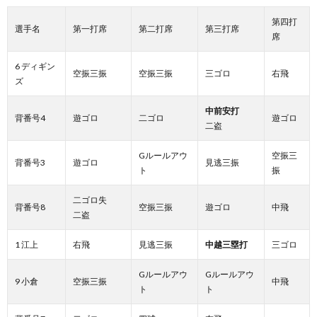
第四打
選手名
第一打席
第二打席
第三打席
席
6 ディギン
空振三振
空振三振
三ゴロ
右飛
ズ
中前安打
背番号4
遊ゴロ
二ゴロ
遊ゴロ
二盗
Gルールアウ
空振三
背番号3
遊ゴロ
見逃三振
ト
振
二ゴロ失
背番号8
空振三振
遊ゴロ
中飛
二盗
1 江上
右飛
見逃三振
中越三塁打
三ゴロ
Gルールアウ
Gルールアウ
9 小倉
空振三振
中飛
ト
ト