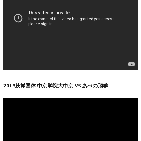
画
プ
レ
ー
ヤ
ー
2019茨城国体 中京学院大中京 VS あべの翔学
動
画
プ
レ
ー
ヤ
ー