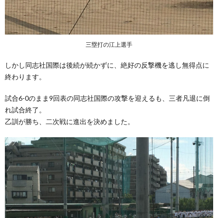
三塁打の江上選手
しかし同志社国際は後続が続かずに、絶好の反撃機を逃し無得点に
終わります。
試合6-0のまま9回表の同志社国際の攻撃を迎えるも、三者凡退に倒
れ試合終了。
乙訓が勝ち、二次戦に進出を決めました。