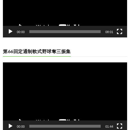
00:00
08:01
第66回定通制軟式野球奪三振集
動
画
プ
レ
ー
ヤ
ー
00:00
01:44