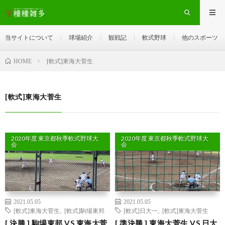
当サイトについて
球場紹介
観戦記
軟式野球
他のスポーツ
[軟式]東海大菅生
HOME
[軟式]東海大菅生
2020年度 東京都秋季軟式野球大
2020年度 東京都秋季軟式野球大
会
会
2021.05.05
2021.05.05
[軟式]東海大菅生
,
[軟式]駒場東邦
[軟式]日大一
,
[軟式]東海大菅生
[ 決勝 ] 駒場東邦 VS 東海大菅
[ 準決勝 ] 東海大菅生 VS 日大