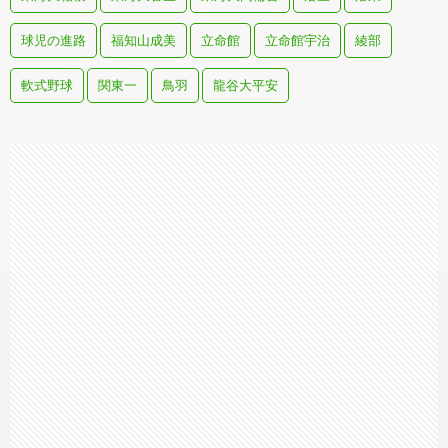
球児の進路
福知山成美
立命館
立命館宇治
綾部
軟式野球
関東一
鳥羽
龍谷大平安