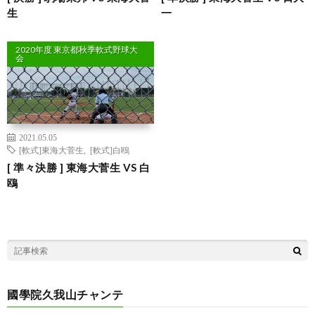
生
一
2020年度 東京都秋季軟式野球大
会
2021.05.05
[軟式]東海大菅生
,
[軟式]白鴎
[ 準々決勝 ] 東海大菅生 VS 白
鴎
國學院久我山チャンテ