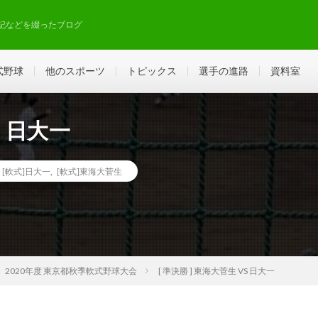
記などを綴ったブログ
式野球
他のスポーツ
トピックス
選手の進路
資料室
S 日大一
[軟式]日大一
,
[軟式]東海大菅生
2020年度 東京都秋季軟式野球大会
[ 準決勝 ] 東海大菅生 VS 日大一