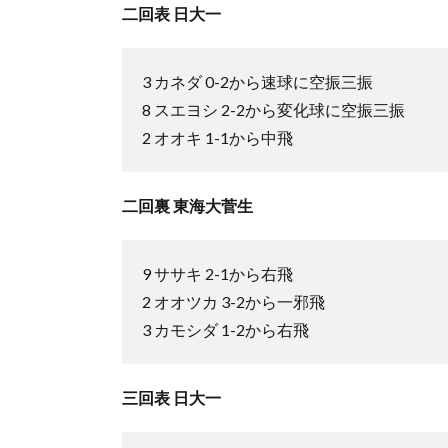
二回表 日大一
3 カネダ 0-2から速球に空振三振
8 スエヨシ 2-2から変化球に空振三振
2 オオキ 1-1から中飛
二回裏 東海大菅生
9 ササキ 2-1から右飛
2 オオツカ 3-2から一邪飛
3 カモシダ 1-2から右飛
三回表 日大一