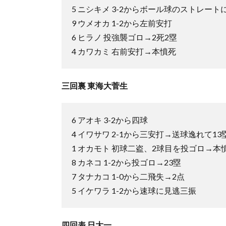
5 ニシキメ 3-2からボール球のストレート
9 ウメオカ 1-2から左前安打
6 ヒラノ 投強襲ゴロ→2死2塁
4 カワカミ 右前安打→本憤死
三回裏 東海大菅生
6 アオキ 3-2から四球
4 イワサワ 2-1から三安打→送球逸れて13
1 オカモト 初球二盗、2球目を投ゴロ→本
8 カネコ 1-2から投ゴロ→23塁
7 タナカコ 1-0から二飛失→2点
5 イケワラ 1-2から速球に見逃三振
四回表 日大一