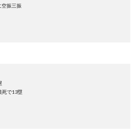
に空振三振
塁
憤死で13塁