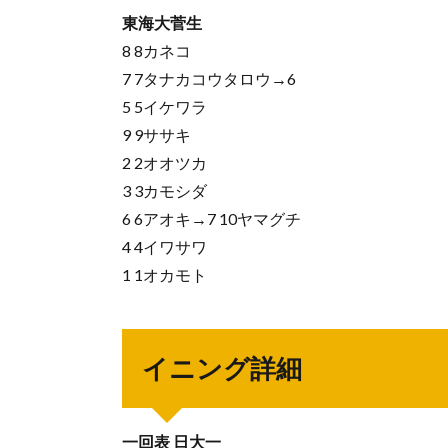
東海大菅生
8 8カネコ
7 7タナカコウタロウ→6
5 5イケワラ
9 9ササキ
2 2オオツカ
3 3カモシダ
6 6アオキ→7 10ヤマグチ
4 4イワサワ
1 1オカモト
イニング詳細
一回表 日大一