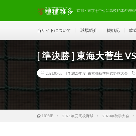
京都・東京を中心に高校野球の観戦
当サイトについて
球場紹介
観戦記
軟
[ 準決勝 ] 東海大菅生 V
2021.05.05
2020年度 東京都秋季軟式野球大会
2021年度 高校野球
2020年秋季大会
HOME