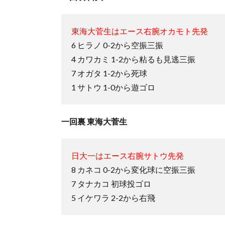
東海大菅生はエース右腕オカモト先発
6 ヒラノ 0-2から空振三振
4 カワカミ 1-2から粘るも見逃三振
7 オガタ 1-2から死球
1 サトウ 1-0から遊ゴロ
一回裏 東海大菅生
日大一はエース右腕サトウ先発
8 カネコ 0-2から変化球に空振三振
7 タナカコ 初球投ゴロ
5 イケワラ 2-2から右飛