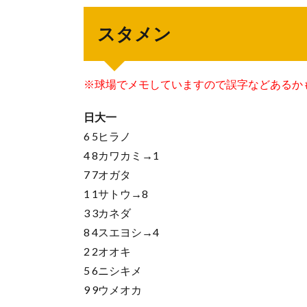
スタメン
※球場でメモしていますので誤字などあるか
日大一
6 5ヒラノ
4 8カワカミ→1
7 7オガタ
1 1サトウ→8
3 3カネダ
8 4スエヨシ→4
2 2オオキ
5 6ニシキメ
9 9ウメオカ