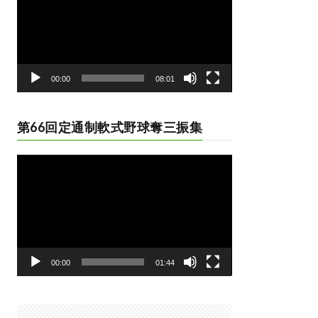
レ
ー
ヤ
ー
00:00
08:01
第66回定通制軟式野球奪三振集
動
画
プ
レ
ー
ヤ
ー
00:00
01:44