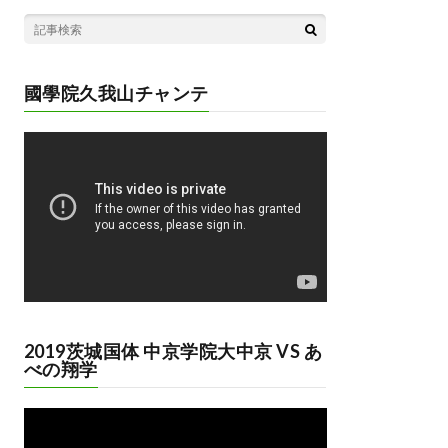
國學院久我山チャンテ
動
画
プ
レ
ー
ヤ
ー
2019茨城国体 中京学院大中京 VS あ
べの翔学
動
画
プ