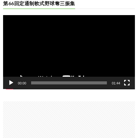
第66回定通制軟式野球奪三振集
動
画
プ
レ
ー
ヤ
ー
00:00
01:44