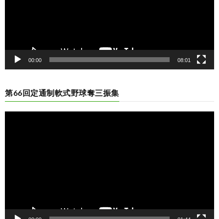
00:00
08:01
第66回定通制軟式野球奪三振集
動
画
プ
レ
ー
ヤ
ー