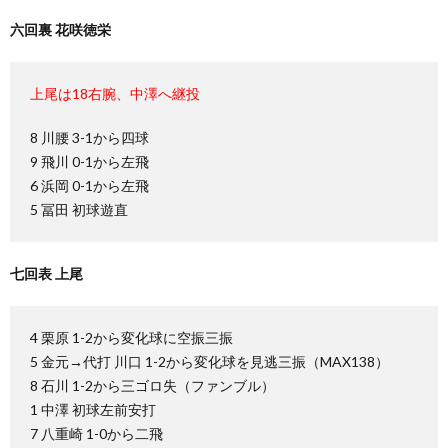
六回裏 花咲徳栄
上尾は18右腕、中澤へ継投
8 川腰 3-1から四球
9 飛川 0-1から左飛
6 浜岡 0-1から左飛
5 冨田 初球遊直
七回表 上尾
4 栗原 1-2から変化球に空振三振
5 金元→代打 川口 1-2から変化球を見逃三振（MAX138）
8 石川 1-2から三ゴロ失（ファンブル）
1 中澤 初球左前安打
7 八重崎 1-0から二飛