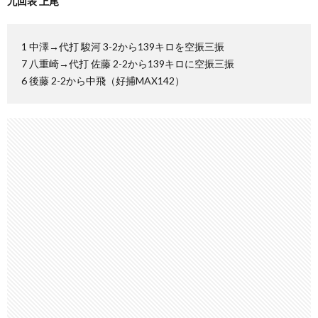
九回表 上尾
1 中澤→代打 駿河 3-2から139キロを空振三振
7 八重崎→代打 佐藤 2-2から139キロに空振三振
6 後藤 2-2から中飛（好捕MAX142）