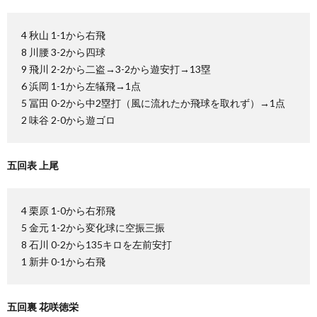
4 秋山 1-1から右飛
8 川腰 3-2から四球
9 飛川 2-2から二盗→3-2から遊安打→13塁
6 浜岡 1-1から左犠飛→1点
5 冨田 0-2から中2塁打（風に流れたか飛球を取れず）→1点
2 味谷 2-0から遊ゴロ
五回表 上尾
4 栗原 1-0から右邪飛
5 金元 1-2から変化球に空振三振
8 石川 0-2から135キロを左前安打
1 新井 0-1から右飛
五回裏 花咲徳栄