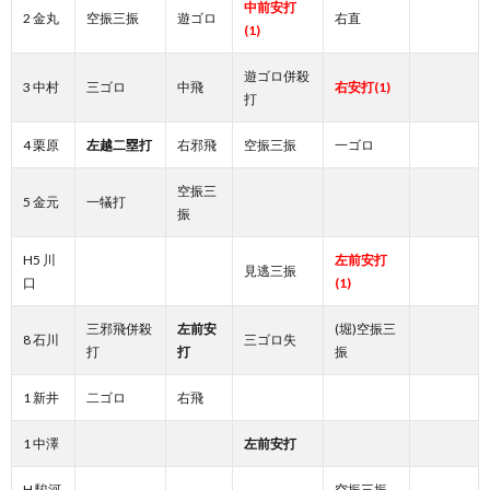
中前安打
2 金丸
空振三振
遊ゴロ
右直
(1)
遊ゴロ併殺
3 中村
三ゴロ
中飛
右安打(1)
打
4 栗原
左越二塁打
右邪飛
空振三振
一ゴロ
空振三
5 金元
一犠打
振
H5 川
左前安打
見逃三振
口
(1)
三邪飛併殺
左前安
(堀)空振三
8 石川
三ゴロ失
打
打
振
1 新井
二ゴロ
右飛
1 中澤
左前安打
H 駿河
空振三振