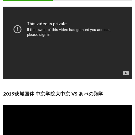
動
画
プ
レ
ー
ヤ
ー
2019茨城国体 中京学院大中京 VS あべの翔学
動
画
プ
レ
ー
ヤ
ー