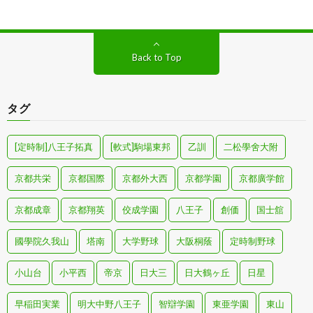
Back to Top
タグ
[定時制]八王子拓真
[軟式]駒場東邦
乙訓
二松學舍大附
京都共栄
京都国際
京都外大西
京都学園
京都廣学館
京都成章
京都翔英
佼成学園
八王子
創価
国士舘
國學院久我山
塔南
大学野球
大阪桐蔭
定時制野球
小山台
小平西
帝京
日大三
日大鶴ヶ丘
日星
早稲田実業
明大中野八王子
智辯学園
東亜学園
東山