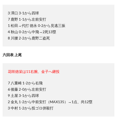
3 澤口 3-1から四球
7 鹿野 1-1から左前安打
1 松田→代打 徳永 0-2から見逃三振
4 秋山 0-2から中飛→2死13塁
8 川腰 2-2から鹿野二盗死
六回表 上尾
花咲徳栄は11右腕、金子へ継投
7 八重崎 1-2から右飛
6 後藤 2-0から左前安打
9 土屋 3-1から四球
2 金丸 1-2から中前安打（MAX135）→1点、尚12塁
3 中村 1-2から投ゴロ併殺打