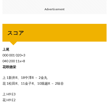
Advertisement
スコア
上尾
000 001 020=3
040 200 11x=8
花咲徳栄
上 1新井R、18中澤R － 2金丸
花 1松田R、11金子R、10堀越R － 2味谷
上 H9 E3
花 H9 E2