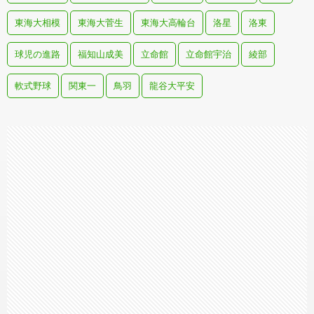
東海大相模
東海大菅生
東海大高輪台
洛星
洛東
球児の進路
福知山成美
立命館
立命館宇治
綾部
軟式野球
関東一
鳥羽
龍谷大平安