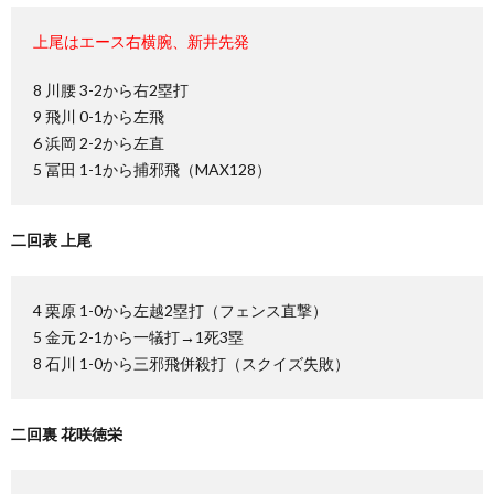
上尾はエース右横腕、新井先発
8 川腰 3-2から右2塁打
9 飛川 0-1から左飛
6 浜岡 2-2から左直
5 冨田 1-1から捕邪飛（MAX128）
二回表 上尾
4 栗原 1-0から左越2塁打（フェンス直撃）
5 金元 2-1から一犠打→1死3塁
8 石川 1-0から三邪飛併殺打（スクイズ失敗）
二回裏 花咲徳栄