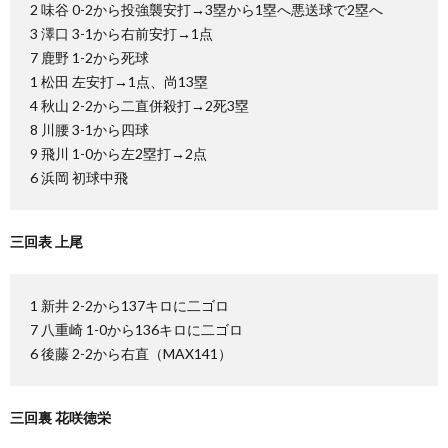
2 味谷 0-2から投強襲安打→3塁から1塁へ悪送球で2塁へ
3 澤口 3-1から右前安打→1点
7 鹿野 1-2から死球
1 松田 左安打→1点、尚13塁
4 秋山 2-2から二直併殺打→2死3塁
8 川腰 3-1から四球
9 飛川 1-0から左2塁打→2点
6 浜岡 初球中飛
三回表 上尾
1 新井 2-2から137キロに二ゴロ
7 八重崎 1-0から136キロに二ゴロ
6 後藤 2-2から右直（MAX141）
三回裏 花咲徳栄