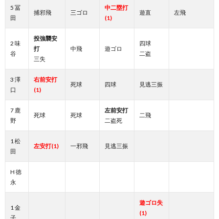
5 冨
中二塁打
捕邪飛
三ゴロ
遊直
左飛
田
(1)
投強襲安
2 味
四球
打
中飛
遊ゴロ
谷
二盗
三失
3 澤
右前安打
死球
四球
見逃三振
口
(1)
7 鹿
左前安打
死球
死球
二飛
野
二盗死
1 松
左安打(1)
一邪飛
見逃三振
田
H 徳
永
遊ゴロ失
1 金
(1)
子