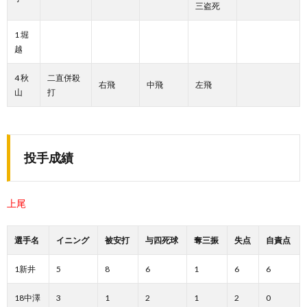
三盗死
1 堀
越
4 秋
二直併殺
右飛
中飛
左飛
山
打
投手成績
上尾
選手名
イニング
被安打
与四死球
奪三振
失点
自責点
1新井
5
8
6
1
6
6
18中澤
3
1
2
1
2
0