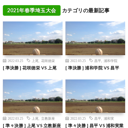
2021年春季埼玉大会
カテゴリの最新記事
2022.03.25
上尾
,
花咲徳栄
2022.03.25
昌平
,
浦和学院
[ 準決勝 ] 花咲徳栄 VS 上尾
[ 準決勝 ] 浦和学院 VS 昌平
2022.03.25
上尾
,
立教新座
2022.03.25
昌平
,
浦和実
[ 準々決勝 ] 上尾 VS 立教新座
[ 準々決勝 ] 昌平 VS 浦和実業