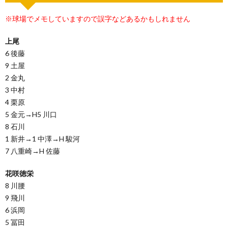
※球場でメモしていますので誤字などあるかもしれません
上尾
6 後藤
9 土屋
2 金丸
3 中村
4 栗原
5 金元→H5 川口
8 石川
1 新井→1 中澤→H 駿河
7 八重崎→H 佐藤
花咲徳栄
8 川腰
9 飛川
6 浜岡
5 冨田