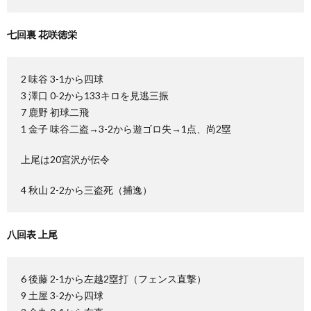
七回裏 花咲徳栄
2 味谷 3-1から四球
3 澤口 0-2から133キロを見逃三振
7 鹿野 初球二飛
1 金子 味谷二盗→3-2から遊ゴロ失→1点、尚2塁
上尾は20宮沢が伝令
4 秋山 2-2から三盗死（捕逸）
八回表 上尾
6 後藤 2-1から左越2塁打（フェンス直撃）
9 土屋 3-2から四球