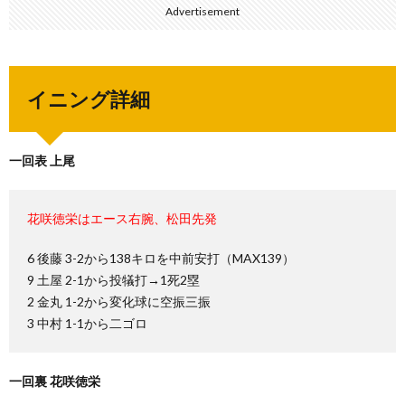
Advertisement
イニング詳細
一回表 上尾
花咲徳栄はエース右腕、松田先発
6 後藤 3-2から138キロを中前安打（MAX139）
9 土屋 2-1から投犠打→1死2塁
2 金丸 1-2から変化球に空振三振
3 中村 1-1から二ゴロ
一回裏 花咲徳栄