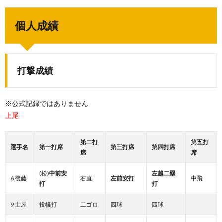
個人成績
打撃成績
※公式記録ではありません
上尾
第二打
第五打
選手名
第一打席
第三打席
第四打席
席
席
(松)
中前安
左越二塁
6 後藤
右直
左前安打
中飛
打
打
9 土屋
投犠打
二ゴロ
四球
四球