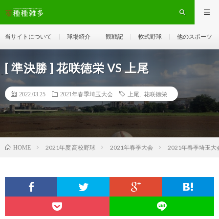
当サイトについて
球場紹介
観戦記
軟式野球
他のスポーツ
[ 準決勝 ] 花咲徳栄 VS 上尾
2022.03.25
2021年春季埼玉大会
上尾
,
花咲徳栄
2021年度 高校野球
2021年春季大会
2021年春季埼玉大
HOME