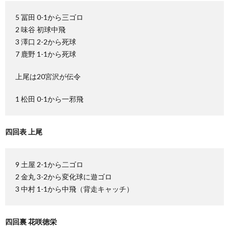
5 冨田 0-1から三ゴロ
2 味谷 初球中飛
3 澤口 2-2から死球
7 鹿野 1-1から死球
上尾は20宮沢が伝令
1 松田 0-1から一邪飛
四回表 上尾
9 土屋 2-1から二ゴロ
2 金丸 3-2から変化球に遊ゴロ
3 中村 1-1から中飛（背走キャッチ）
四回裏 花咲徳栄