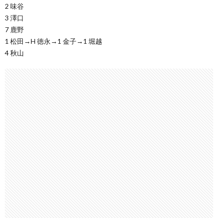
2 味谷
3 澤口
7 鹿野
1 松田→H 徳永→1 金子→1 堀越
4 秋山