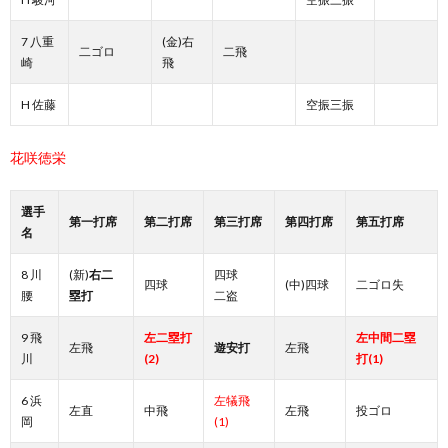
7 八重
(金)右
二ゴロ
二飛
崎
飛
H 佐藤
空振三振
花咲徳栄
選手
第一打席
第二打席
第三打席
第四打席
第五打席
名
8 川
(新)
右二
四球
四球
(中)四球
二ゴロ失
腰
塁打
二盗
9 飛
左二塁打
左中間二塁
左飛
遊安打
左飛
川
(2)
打(1)
6 浜
左犠飛
左直
中飛
左飛
投ゴロ
岡
(1)