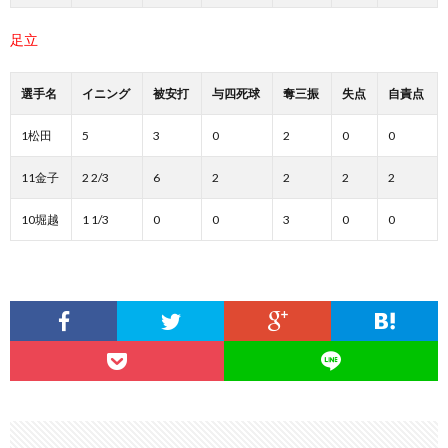
足立
選手名
イニング
被安打
与四死球
奪三振
失点
自責点
1松田
5
3
0
2
0
0
11金子
2 2/3
6
2
2
2
2
10堀越
1 1/3
0
0
3
0
0