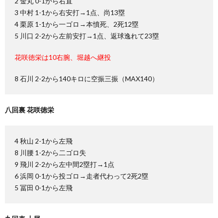
2 金丸 0-1から右直
3 中村 1-1から右安打→1点、尚13塁
4 栗原 1-1から一ゴロ→本憤死、2死12塁
5 川口 2-2から左前安打→1点、返球逸れて23塁
花咲徳栄は10右腕、堀越へ継投
8 石川 2-2から140キロに空振三振（MAX140）
八回裏 花咲徳栄
4 秋山 2-1から左飛
8 川腰 1-2から二ゴロ失
9 飛川 2-2から左中間2塁打→1点
6 浜岡 0-1から投ゴロ→走者代わって2死2塁
5 冨田 0-1から左飛