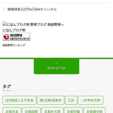
種種雑多公式YouTubeチャンネル
にほんブログ村
高校野球ランキング
Back to Top
タグ
[定時制]八王子拓真
[軟式]駒場東邦
乙訓
二松學舍大附
京都共栄
京都国際
京都外大西
京都学園
京都廣学館