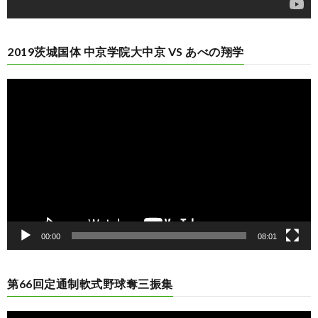
2019茨城国体 中京学院大中京 VS あべの翔学
動
画
プ
レ
ー
ヤ
ー
00:00
08:01
第66回定通制軟式野球奪三振集
動