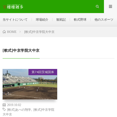
当サイトについて
球場紹介
観戦記
軟式野球
他のスポーツ
[軟式]中京学院大中京
HOME
[軟式]中京学院大中京
第74回茨城国体
2019.10.02
[軟式]あべの翔学
,
[軟式]中京学院
大中京