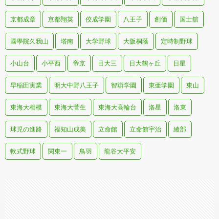
京都成章
京都翔英
佼成学園
八王子
創価
国士舘
國學院久我山
塔南
大学野球
大阪桐蔭
定時制野球
小山台
小平西
帝京
日大三
日大鶴ヶ丘
日星
早稲田実業
明大中野八王子
智辯学園
東亜学園
東山
東海大相模
東海大菅生
東海大高輪台
洛星
洛東
球児の進路
福知山成美
立命館
立命館宇治
綾部
軟式野球
関東一
鳥羽
龍谷大平安