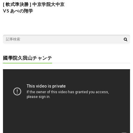
[ 軟式準決勝 ] 中京学院大中京
VS あべの翔学
國學院久我山チャンテ
動
画
プ
レ
ー
ヤ
ー